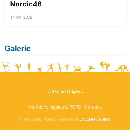
Nordic46
14 mai 2022
Galerie
OIS Grand Figeac
Mentions légales & RGPD
Contact
©
OIS Grand Figeac - Réalisation
En Quête de Sens