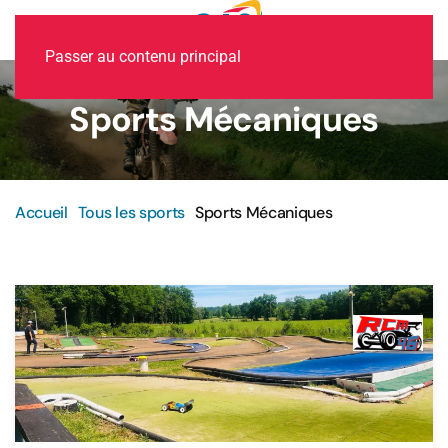
MENU
Passer au contenu principal
Sports Mécaniques
Accueil
Tous les sports
Sports Mécaniques