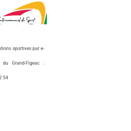
ions sportives par e-
t du Grand-Figeac :
2 54